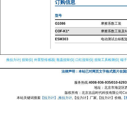
订购信息
型号
G1086
摩擦系数工装
COF-K1*
摩擦系数工装及M
ESM303
电动测试台标配
推拉力计|
扭矩仪|
外置型传感器|
瓶盖扭矩仪|
口红扭矩仪|
扭矩工具检测仪|
端子
法律声明：本站已对网页文字格式图片在国家版权
服务热线:
4008-936-935/010-6293
地址：北京市海淀区西三
版权所有：北京吉品时代科技有限公司Copyright@201
本站关键词搜索
【拉力计】
,
推拉力计
,【拉力计】厂家,【拉力计】价格,
【